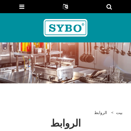
بيت
>
الروابط
الروابط