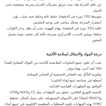
عن ناقل الحركة هنا، حيث تنزلق محركات الحزام بسرعة منخفضة تحت
الحمل.
متوسط ​​(195 دورة في الدقيقة): خليط عام وخلط شبه صلب. يؤثر
استقرار السرعة بشكل مباشر على توحيد الملمس.
عالية (355 دورة في الدقيقة): مهام التهوية. يجب أن يظل مدار الكوكب
سلسًا، ويشير التذبذب اللامركزي بسرعة عالية إلى ضعف جودة محمل
المحور.
درجة المواد والامتثال لسلامة الأغذية
يجب أن تكون جميع المكونات الملامسة للأغذية من الفولاذ المقاوم للصدأ
304 كحد أدنى. وهذا يوفر:
مقاومة التآكل ضد العجائن الحمضية أو العجائن المملحة
أسطح غير مسامية تمنع إيواء البكتيريا
التوافق مع المطهرات القياسية الغذائية
بالنسبة للتوزيع العالمي، تحقق من الشهادات مثل CE وRoHS وLFGB
وREACH اعتمادًا على الأسواق المستهدفة. على سبيل المثال، تحتفظ
SYBO بهذه الشهادات لتلبية المتطلبات التنظيمية الإقليمية في جميع أنحاء