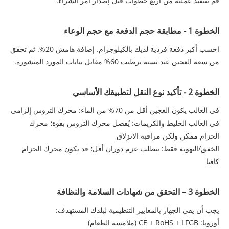
قم بتنفيذ عملية من أربع خطوات قبل إصدار أمر الشراء.
الخطوة 1 - مطابقة حجم الدفعة مع حجم الوعاء
احسب أكبر دفعة فردية لديك بالكيلوجرام. إضافة هامش 20%. ثم تحقق
من سعة العجين عند نسبة ترطيب 60% مقابل بيانات المورد المنشورة.
الخطوة 2 - تأكيد نوع النقل لتطبيقك الأساسي
في الغالب يكون العجين أقل من 70% من الماء: محرك التروس إلزامي
في الغالب الخليط والكريمات: يُفضل محرك التروس بقوة؛ محرك
الحزام ممكن ولكن مراقبة الانزلاق
الخفق/التهوية فقط: يتطلب عزم دوران أقل؛ قد يكون محرك الحزام
كافيا
الخطوة 3 – التحقق من شهادات السلامة والنظافة
يجب أن يفي الجهاز بالمعايير التنظيمية لبلدك المستهدف:
أوروبا: CE + RoHS + LFGB (ملامسة الطعام)