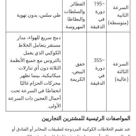
~195
الفطائر
السرعة
دورة
والسلطات
الثانية
طي سلس، بدون تهوية
في
والبطاطا
(متوسطة)
الدقيقة
المهروسة
دمج سريع للهواء، مدار
مستقر يتعامل الخلاط
الكوكبي الذي يعمل
~355
بالتروس مع جميع الأنظمة
السرعة
خفق
دورة
الثلاثة دون أي تنازلات
الثالثة
البيض،
في
ميكانيكية، بينما تظهر
(عالية)
الكريمة
الدقيقة
محركات الحزام غالبًا
انخفاضًا في السرعة تحت
أحمال العجين ذات السرعة
الأولى.
المواصفات الرئيسية للمشترين التجاريين
عند تقييم الخلاطات الكوكبية المزدوجة لتطبيقات المخابز أو الفنادق أو