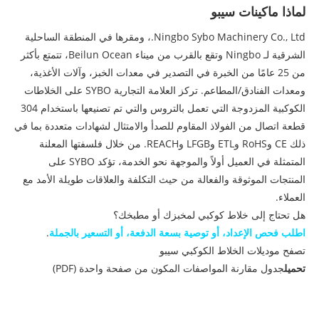
لماذا ماكينات سيبو
Ningbo Sybo Machinery Co., Ltd.، ومقرها في المنطقة الساحلية
الشرقية لـ Ningbo وتقع بالقرب من ميناء Beilun Ocean، تتمتع بأكثر
من 25 عامًا من الخبرة في التصدير في معدات الخبز، وآلات الأغذية،
ومعدات الفنادق/المطاعم. تركز العلامة التجارية SYBO على الخلاطات
الكوكبية المزدوجة التي تعمل بالتروس والتي تم تصنيعها باستخدام 304
قطعة اتصال من الفولاذ المقاوم للصدأ والامتثال لشهادات متعددة بما في
ذلك CE وRoHS وETL وLFGB وREACH. من خلال فلسفتها المعلنة
المتمثلة في العميل أولاً والموجهة نحو الخدمة، تؤكد SYBO على
المنتجات الموثوقة والفعالة من حيث التكلفة والعلاقات طويلة الأمد مع
العملاء.
هل تحتاج إلى خلاط كوكبي لمخبزك أو مطبخك؟
اطلب فحص الإعداد، أو توصية بسعة الدفعة، أو التسعير بالجملة
.
تصفح موديلات الخلاط الكوكبي سيبو
تحميل
جدول مقارنة المواصفات المكون من صفحة واحدة (PDF)