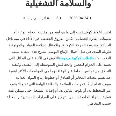
والسلامة التشغيلية
●
2026-04-24
●
8
●
اترك لي رسالة
اختيار أ
خلاط كوكبي
يذهب إلى ما هو أبعد من مقارنة أحجام الوعاء أو
تقييمات القدرة الحصانية. تكمن الفروق الحقيقية في الأداء في بنية ناقل
الحركة، وهندسة الحركة الكوكبية، والامتثال لسلامة المواد، والموثوقية
طويلة المدى في ظل أحمال الإنتاج اليومية. تشرح هذه المقالة سبب
الدفع بالعتاد
خلاطات كوكبية مزدوجة
التفوق في الأداء على البدائل التي
تعتمد على الحزام للعجين والخفافيش المتوسطة إلى الثقيلة، وكيفية
التحقق من تجانس الخلط عبر الوعاء، وما هي المواصفات الأكثر أهمية
عند تقييم معدات المخابز أو الفنادق أو خطوط إنتاج المواد الغذائية.
سوف تتعلم أيضًا فحوصات السلامة والنظافة الهامة التي تمنع التوقف
غير المخطط له، أو تلوث المكونات، أو إصابة المشغل حتى تتمكن بقية
عملية الشراء الخاصة بك من التركيز على القرارات المستنيرة والمعدلة
حسب المخاطر.