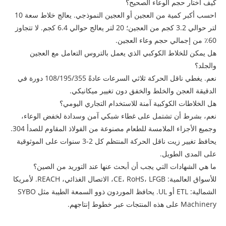
كيف أختار حجم الوعاء الصحيح؟
احسب أكبر كمية من العجين أو العجين النموذجي. يعالج خلاط سعة 10
لتر حوالي 3.2 كجم من العجين؛ 20 لتر يعالج حوالي 6.4 كجم. لا تتجاوز
60٪ من إجمالي حجم وعاء العجين.
هل يمكن للخلاط الكوكبي الذي يعمل بالتروس التعامل مع العجين
والجلد؟
نعم. يغطي ناقل الحركة ثلاثي السرعات عادةً 108/195/355 دورة في
الدقيقة العجن والخلط والخفق دون تغيير ميكانيكي.
هل الخلاطات الكوكبية آمنة للاستخدام التجاري اليومي؟
نعم، بشرط أن تشتمل على غطاء شبكي آمن وسدادة لخفض الوعاء،
وجميع الأجزاء الملامسة للطعام مصنوعة من الفولاذ المقاوم للصدأ 304.
يحافظ تغيير زيت ناقل الحركة المنتظم كل 2-3 سنوات على الموثوقية
على المدى الطويل.
ما هي الشهادات التي يجب أن أبحث عنها عند التوريد من الصين؟
للأسواق العالمية: CE، RoHS، LFGB، الاتصال الغذائي، REACH. لأمريكا
الشمالية: ETL أو UL. يحافظ الموردون ذوو السمعة الطيبة مثل SYBO
Machinery على هذه المنتجات عبر خطوط إنتاجهم.