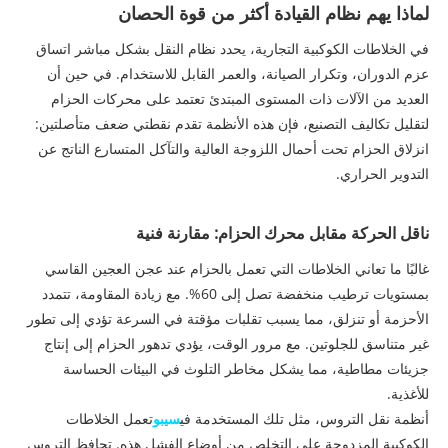
لماذا يهم نظام القيادة أكثر من قوة الحصان
في الخلاطات الكوكبية التجارية، يحدد نظام النقل بشكل مباشر اتساق
عزم الدوران، وتكرار الصيانة، والعمر القابل للاستخدام. في حين أن
العديد من الآلات ذات المستوى المبتدئ تعتمد على محركات الحزام
لتقليل تكاليف التصنيع، فإن هذه الأنظمة تقدم نقطتي ضعف متأصلتين:
انزلاق الحزام تحت أحمال اللزوجة العالية والتآكل المتسارع الناتج عن
التدوير الحراري.
ناقل الحركة مقابل محرك الحزام: مقارنة فنية
غالبًا ما تعاني الخلاطات التي تعمل بالحزام عند عجن العجين القاسي
بمستويات ترطيب منخفضة تصل إلى 60%. مع زيادة المقاومة، تتمدد
الأحزمة أو تنزلق، مما يسبب تقلبات مؤقتة في السرعة تؤدي إلى تطور
غير متناسق للجلوتين. مع مرور الوقت، يؤدي تدهور الحزام إلى إنتاج
جزيئات مطاطية، مما يشكل مخاطر التلوث في البيئات الحساسة
للأغذية.
أنظمة نقل التروس، مثل تلك المستخدمة في
سيبو
تعمل الخلاطات
الكوكبية المزدوجة على التخلص من أوضاع الفشل هذه. تحافظ التروس