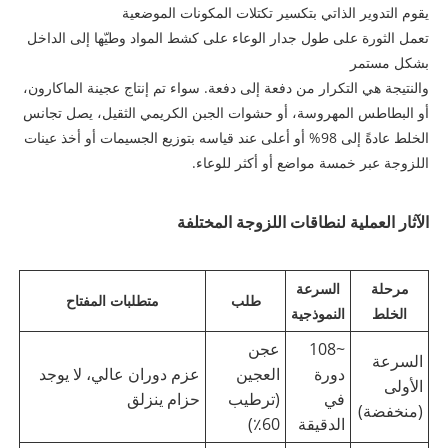
يقوم التدوير الذاتي بتكسير تكتلات المكونات الموضعية
تعمل الثورة على طول جدار الوعاء على كشط المواد وطيّها إلى الداخل
بشكل مستمر
والنتيجة هي التكرار من دفعة إلى دفعة. سواء تم إنتاج عجينة الماكارون،
أو البطاطس المهروسة، أو حشوات الجبن الكريمي الثقيل، يصل تجانس
الخلط عادةً إلى 98% أو أعلى عند قياسه بتوزيع الجسيمات أو أخذ عينات
اللزوجة عبر خمسة مواضع أو أكثر للوعاء.
الآثار العملية لنطاقات اللزوجة المختلفة
مرحلة
السرعة
طلب
متطلبات المفتاح
الخلط
النموذجية
~108
عجن
السرعة
دورة
العجين
عزم دوران عالي، لا يوجد
الأولى
في
(ترطيب
حزام ينزلق
(منخفضة)
الدقيقة
60٪)