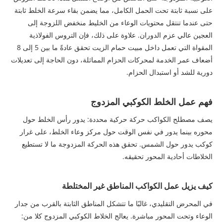
على نسبة ثابتة تحت الحمل الكامل، مما يضمن بقاء سرعة الخلط ثابتة
حتى عندما تنتقل محتويات الوعاء من الخليط منخفض اللزوجة إلى
العجين عالي عزم الدوران. علاوة على ذلك، فإن التروس الفولاذية
المقواة التي تعمل داخل مبيت حمام الزيت تحقق عادةً ما بين 5 إلى 8
أضعاف عمر الخدمة لمحركات الحزام المماثلة، دون الحاجة إلى تعديلات
دورية للشد أو استبدال الحزام.
فهم عمل الخلط الكوكبي المزدوج
يصف مصطلح الكواكب حركة حركية محددة: يدور رأس الخلط حول
محوره بينما يدور في نفس الوقت حول مركز وعاء الخلط، على غرار
كوكب يدور حول الشمس. تحقق هذه الحركة المزدوجة ما لا تستطيع
الخلاطات أحادية المحور تحقيقه.
كيف يزيل عمل الكواكب المناطق غير المختلطة
في المحرض التقليدي، غالبًا ما تتشكل المناطق الثابتة بالقرب من جدار
الوعاء وتحت المحور مباشرة. يعالج الخلاط الكوكبي المزدوج كلا من: