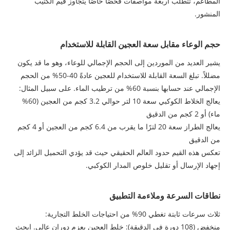
المطاعم، تتطلب أربعة مواصفات فحصًا خاصًا يتجاوز قيم الكتيب
المنشور.
حجم الوعاء مقابل سعة العجين القابلة للاستخدام
يشير العديد من الموردين إلى الحجم الإجمالي للوعاء، وهو ما قد يكون
مضللاً. تبلغ السعة القابلة للاستخدام للعجين عادةً 40-50% من الحجم
الإجمالي عند حسابها بنسبة 60% من ترطيب الماء. على سبيل المثال:
يعالج الخلاط الكوكبي سعة 10 لتر حوالي 3.2 كجم من العجين (60%
ماء) أو 2 كجم من الدقيق
يعالج الطراز سعة 20 لترًا ما يقرب من 6.4 كجم من العجين أو 4 كجم
من الدقيق
تعكس هذه القيم حدود العالم الحقيقي حيث قد يؤدي التحميل الزائد إلى
إجهاد الإرسال أو تقليل خلوص المدار الكوكبي.
نطاقات السرعة وملاءمة التطبيق
ثلاث سرعات ثابتة تغطي 90% من احتياجات الخلط التجارية:
منخفض (108 دورة في الدقيقة): خلط العجين بعزم دوران عالي. ابحث