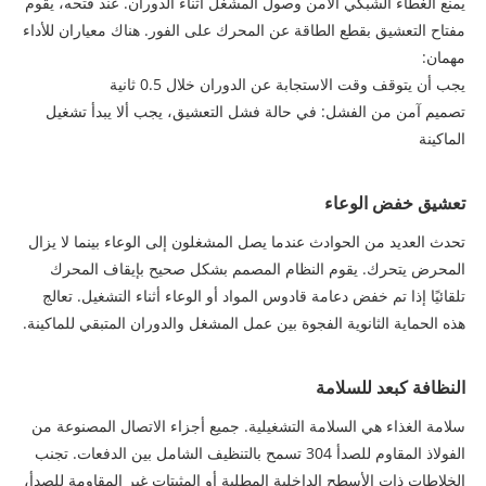
يمنع الغطاء الشبكي الآمن وصول المشغل أثناء الدوران. عند فتحه، يقوم
مفتاح التعشيق بقطع الطاقة عن المحرك على الفور. هناك معياران للأداء
مهمان:
يجب أن يتوقف وقت الاستجابة عن الدوران خلال 0.5 ثانية
تصميم آمن من الفشل: في حالة فشل التعشيق، يجب ألا يبدأ تشغيل
الماكينة
تعشيق خفض الوعاء
تحدث العديد من الحوادث عندما يصل المشغلون إلى الوعاء بينما لا يزال
المحرض يتحرك. يقوم النظام المصمم بشكل صحيح بإيقاف المحرك
تلقائيًا إذا تم خفض دعامة قادوس المواد أو الوعاء أثناء التشغيل. تعالج
هذه الحماية الثانوية الفجوة بين عمل المشغل والدوران المتبقي للماكينة.
النظافة كبعد للسلامة
سلامة الغذاء هي السلامة التشغيلية. جميع أجزاء الاتصال المصنوعة من
الفولاذ المقاوم للصدأ 304 تسمح بالتنظيف الشامل بين الدفعات. تجنب
الخلاطات ذات الأسطح الداخلية المطلية أو المثبتات غير المقاومة للصدأ،