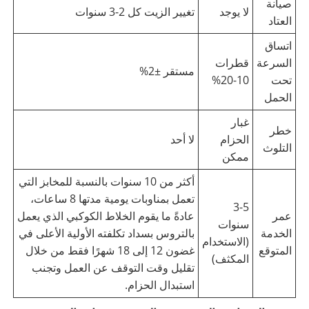
صيانة
لا يوجد
تغيير الزيت كل 2-3 سنوات
العتاد
اتساق
السرعة
قطرات
مستقر ±2%
تحت
10-20%
الحمل
غبار
خطر
الحزام
لا أحد
التلوث
ممكن
أكثر من 10 سنوات بالنسبة للمخابز التي
تعمل بمناوبات يومية مدتها 8 ساعات،
3-5
عمر
عادةً ما يقوم الخلاط الكوكبي الذي يعمل
سنوات
الخدمة
بالتروس بسداد تكلفته الأولية الأعلى في
(الاستخدام
المتوقع
غضون 12 إلى 18 شهرًا فقط من خلال
المكثف)
تقليل وقت التوقف عن العمل وتجنب
استبدال الحزام.