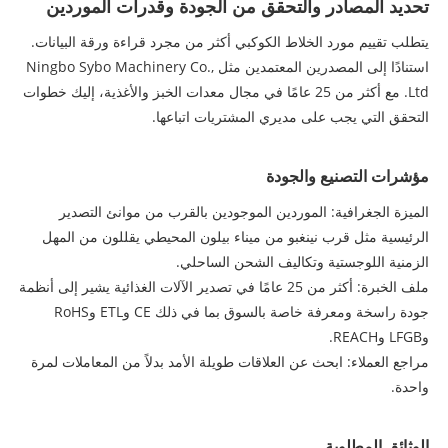
تحديد المصادر والتحقق من الجودة وقدرات الموردين
يتطلب تقييم مورد الخلاط الكوكبي أكثر من مجرد قراءة ورقة البيانات.
استنادًا إلى المصدرين المعتمدين مثل Ningbo Sybo Machinery Co.,
Ltd. مع أكثر من 25 عامًا في مجال معدات الخبز والأغذية، إليك خطوات
التحقق التي يجب على مديري المشتريات اتباعها.
مؤشرات التصنيع والجودة
الميزة الجغرافية: الموردين الموجودين بالقرب من موانئ التصدير
الرئيسية مثل قرب نينغبو من ميناء بيلون المحيطي يقللون من المهل
الزمنية اللوجستية وتكاليف الشحن الساحلي.
ملف الخبرة: أكثر من 25 عامًا في تصدير الآلات الغذائية يشير إلى أنظمة
جودة راسخة ومعرفة خاصة بالسوق بما في ذلك CE وETL وRoHS
وLFGB وREACH.
مراجع العملاء: ابحث عن العلاقات طويلة الأمد بدلاً من المعاملات لمرة
واحدة.
الوثائق المطلوبة