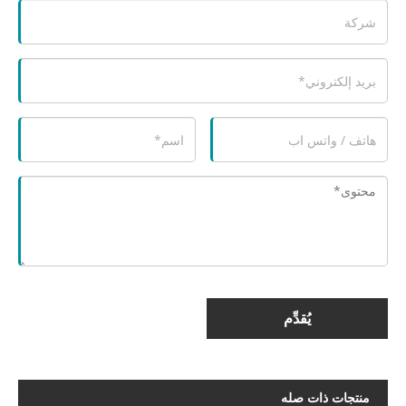
يُقدِّم
منتجات ذات صله